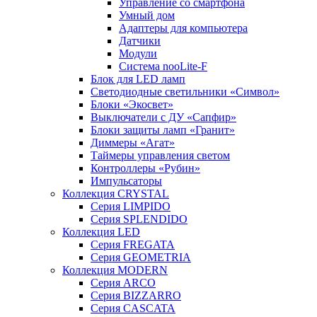
Управление со смартфона
Умный дом
Адаптеры для компьютера
Датчики
Модули
Система nooLite-F
Блок для LED ламп
Светодиодные светильники «Символ»
Блоки «Экосвет»
Выключатели с ДУ «Сапфир»
Блоки защиты ламп «Гранит»
Диммеры «Агат»
Таймеры управления светом
Контроллеры «Рубин»
Импульсаторы
Коллекция CRYSTAL
Серия LIMPIDO
Серия SPLENDIDO
Коллекция LED
Серия FREGATA
Серия GEOMETRIA
Коллекция MODERN
Серия ARCO
Серия BIZZARRO
Серия CASCATA