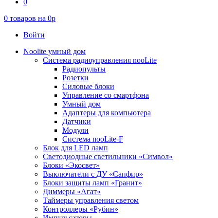
0
0
товаров на
0
p
Войти
Noolite умный дом
Система радиоуправления nooLite
Радиопульты
Розетки
Силовые блоки
Управление со смартфона
Умный дом
Адаптеры для компьютера
Датчики
Модули
Система nooLite-F
Блок для LED ламп
Светодиодные светильники «Символ»
Блоки «Экосвет»
Выключатели с ДУ «Сапфир»
Блоки защиты ламп «Гранит»
Диммеры «Агат»
Таймеры управления светом
Контроллеры «Рубин»
Импульсаторы