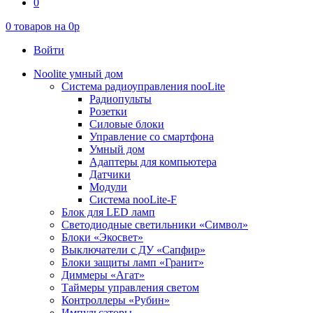
0
0
товаров на
0
p
Войти
Noolite умный дом
Система радиоуправления nooLite
Радиопульты
Розетки
Силовые блоки
Управление со смартфона
Умный дом
Адаптеры для компьютера
Датчики
Модули
Система nooLite-F
Блок для LED ламп
Светодиодные светильники «Символ»
Блоки «Экосвет»
Выключатели с ДУ «Сапфир»
Блоки защиты ламп «Гранит»
Диммеры «Агат»
Таймеры управления светом
Контроллеры «Рубин»
Импульсаторы