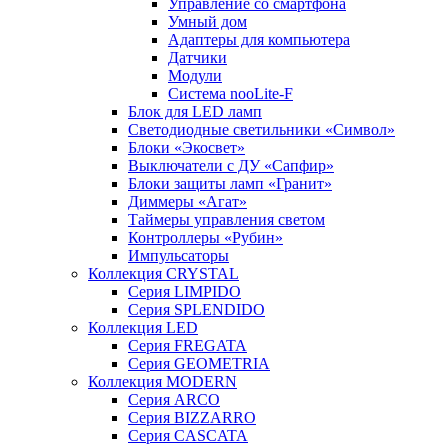
Управление со смартфона
Умный дом
Адаптеры для компьютера
Датчики
Модули
Система nooLite-F
Блок для LED ламп
Светодиодные светильники «Символ»
Блоки «Экосвет»
Выключатели с ДУ «Сапфир»
Блоки защиты ламп «Гранит»
Диммеры «Агат»
Таймеры управления светом
Контроллеры «Рубин»
Импульсаторы
Коллекция CRYSTAL
Серия LIMPIDO
Серия SPLENDIDO
Коллекция LED
Серия FREGATA
Серия GEOMETRIA
Коллекция MODERN
Серия ARCO
Серия BIZZARRO
Серия CASCATA