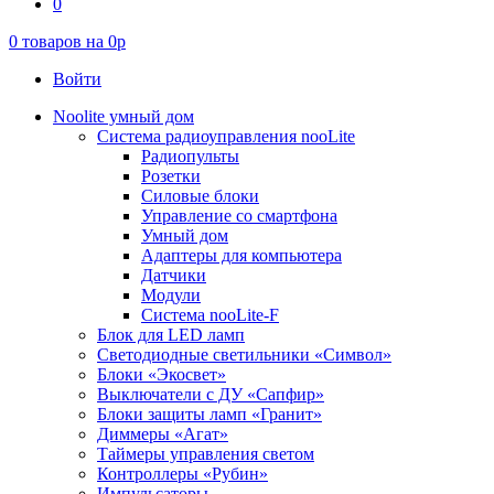
0
0
товаров на
0
p
Войти
Noolite умный дом
Система радиоуправления nooLite
Радиопульты
Розетки
Силовые блоки
Управление со смартфона
Умный дом
Адаптеры для компьютера
Датчики
Модули
Система nooLite-F
Блок для LED ламп
Светодиодные светильники «Символ»
Блоки «Экосвет»
Выключатели с ДУ «Сапфир»
Блоки защиты ламп «Гранит»
Диммеры «Агат»
Таймеры управления светом
Контроллеры «Рубин»
Импульсаторы