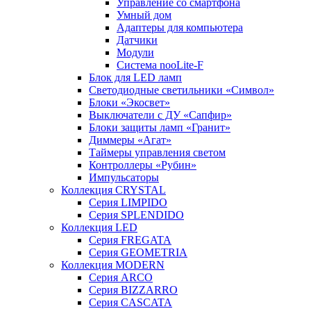
Управление со смартфона
Умный дом
Адаптеры для компьютера
Датчики
Модули
Система nooLite-F
Блок для LED ламп
Светодиодные светильники «Символ»
Блоки «Экосвет»
Выключатели с ДУ «Сапфир»
Блоки защиты ламп «Гранит»
Диммеры «Агат»
Таймеры управления светом
Контроллеры «Рубин»
Импульсаторы
Коллекция CRYSTAL
Серия LIMPIDO
Серия SPLENDIDO
Коллекция LED
Серия FREGATA
Серия GEOMETRIA
Коллекция MODERN
Серия ARCO
Серия BIZZARRO
Серия CASCATA