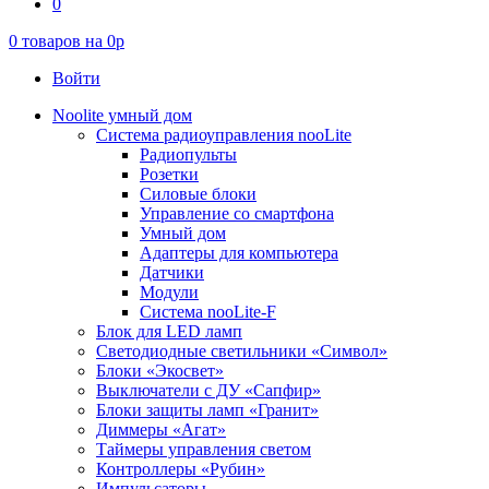
0
0
товаров на
0
p
Войти
Noolite умный дом
Система радиоуправления nooLite
Радиопульты
Розетки
Силовые блоки
Управление со смартфона
Умный дом
Адаптеры для компьютера
Датчики
Модули
Система nooLite-F
Блок для LED ламп
Светодиодные светильники «Символ»
Блоки «Экосвет»
Выключатели с ДУ «Сапфир»
Блоки защиты ламп «Гранит»
Диммеры «Агат»
Таймеры управления светом
Контроллеры «Рубин»
Импульсаторы