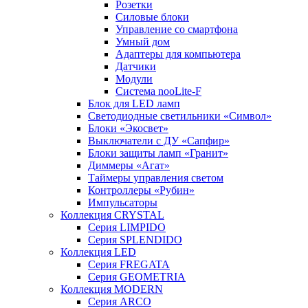
Розетки
Силовые блоки
Управление со смартфона
Умный дом
Адаптеры для компьютера
Датчики
Модули
Система nooLite-F
Блок для LED ламп
Светодиодные светильники «Символ»
Блоки «Экосвет»
Выключатели с ДУ «Сапфир»
Блоки защиты ламп «Гранит»
Диммеры «Агат»
Таймеры управления светом
Контроллеры «Рубин»
Импульсаторы
Коллекция CRYSTAL
Серия LIMPIDO
Серия SPLENDIDO
Коллекция LED
Серия FREGATA
Серия GEOMETRIA
Коллекция MODERN
Серия ARCO