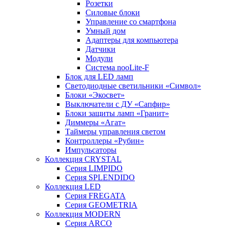
Розетки
Силовые блоки
Управление со смартфона
Умный дом
Адаптеры для компьютера
Датчики
Модули
Система nooLite-F
Блок для LED ламп
Светодиодные светильники «Символ»
Блоки «Экосвет»
Выключатели с ДУ «Сапфир»
Блоки защиты ламп «Гранит»
Диммеры «Агат»
Таймеры управления светом
Контроллеры «Рубин»
Импульсаторы
Коллекция CRYSTAL
Серия LIMPIDO
Серия SPLENDIDO
Коллекция LED
Серия FREGATA
Серия GEOMETRIA
Коллекция MODERN
Серия ARCO