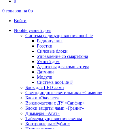
0
0
товаров на
0
p
Войти
Noolite умный дом
Система радиоуправления nooLite
Радиопульты
Розетки
Силовые блоки
Управление со смартфона
Умный дом
Адаптеры для компьютера
Датчики
Модули
Система nooLite-F
Блок для LED ламп
Светодиодные светильники «Символ»
Блоки «Экосвет»
Выключатели с ДУ «Сапфир»
Блоки защиты ламп «Гранит»
Диммеры «Агат»
Таймеры управления светом
Контроллеры «Рубин»
Импульсаторы